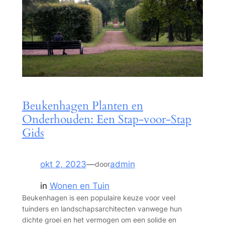
Beukenhagen Planten en
Onderhouden: Een Stap-voor-Stap
Gids
okt 2, 2023
—
admin
door
in
Wonen en Tuin
Beukenhagen is een populaire keuze voor veel
tuinders en landschapsarchitecten vanwege hun
dichte groei en het vermogen om een solide en