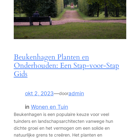
Beukenhagen Planten en
Onderhouden: Een Stap-voor-Stap
Gids
okt 2, 2023
—
admin
door
in
Wonen en Tuin
Beukenhagen is een populaire keuze voor veel
tuinders en landschapsarchitecten vanwege hun
dichte groei en het vermogen om een solide en
natuurlijke grens te creëren. Het planten en