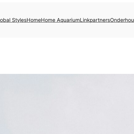
obal Styles
Home
Home Aquarium
Linkpartners
Onderho