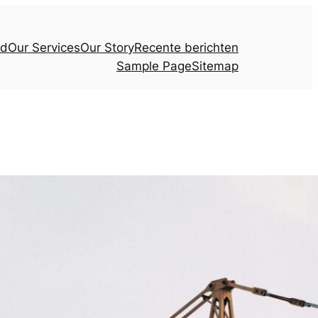
ud
Our Services
Our Story
Recente berichten
Sample Page
Sitemap